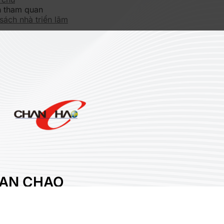
 tham quan
sách nhà triển lãm
AN CHAO
TERNATIONAL CO.,
.