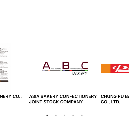
try:
Taiwan
 No:
0
re :
NERY CO.,
ASIA BAKERY CONFECTIONERY
CHUNG PU B
JOINT STOCK COMPANY
CO., LTD.