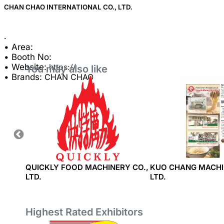
CHAN CHAO INTERNATIONAL CO., LTD.
Area:
Coun
Booth
• Area:
• Booth No:
• Website:
https://
You may also like
• Brands:
CHAN CHAO
Sha
RKS
QUICKLY FOOD MACHINERY CO.,
KUO CHANG MACHI
LTD.
LTD.
Highest Rated Exhibitors