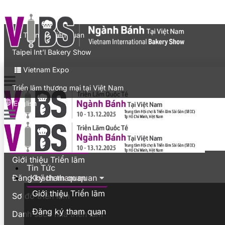
Liên hệ
Expo
Triển lãm liên quan
Taipei Int’l Bakery Show
Vietnam Expo
Triển lãm thương mại tại Việt Nam
English
Tin Tức
Khách tham quan
Giới thiệu Triển lãm
Tin Tức
Khách tham quan
Đăng ký tham quan
Giới thiệu Triển lãm
Sơ đồ triển lãm
Đăng ký tham quan
Danh sách nhà triển lãm