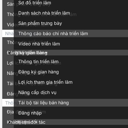
Sơ đồ triển lãm
Sản phẩm trưng bày
Danh sách nhà triển lãm
Thông cáo báo chí nhà triển lãm
Sản phẩm trưng bày
Video nhà triển lãm
Thông cáo báo chí nhà triển lãm
Nhà triển lãm
Thông tin triển lãm
Video nhà triển lãm
Nhà triển lãm
Đăng ký gian hàng
Thông tin triển lãm
Lợi ích tham gia triển lãm
Đăng ký gian hàng
Nâng cấp dịch vụ
Lợi ích tham gia triển lãm
Tải bộ tài liệu bán hàng
Nâng cấp dịch vụ
Đăng nhập
Tải bộ tài liệu bán hàng
Thông tin
Địa điểm triển lãm
Đăng nhập
Hội thảo
Khách sạn đối tác