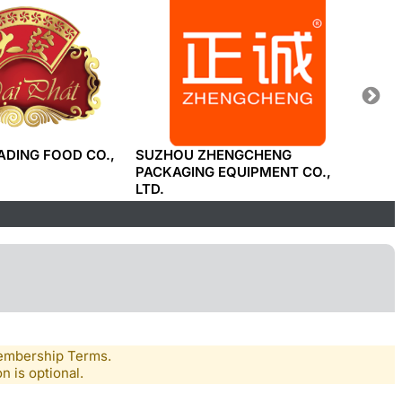
ADING FOOD CO.,
SUZHOU ZHENGCHENG
TAN N
PACKAGING EQUIPMENT CO.,
LTD
LTD.
Membership Terms.
n is optional.