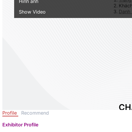
Hình ảnh
Khách
Danh 
Show Video
CH
Profile
Recommend
IN
LTD
Exhibitor Profile