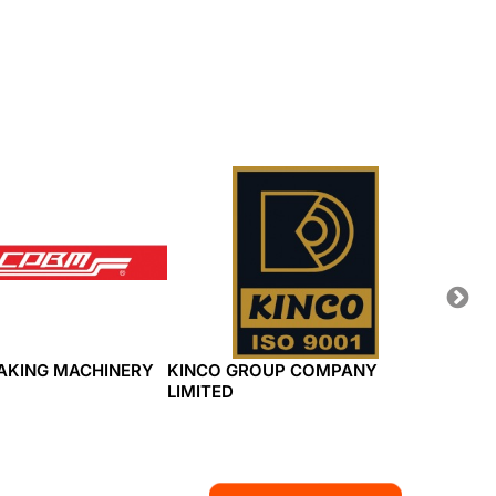
AKING MACHINERY
KINCO GROUP COMPANY
SEVEN
LIMITED
LTD.