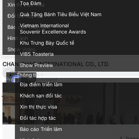
Tọa Đàm
Xin thị thực visa
Quà Tặng Bánh Tiêu Biểu Việt Nam
Đối tác hợp tác
Vietnam International
Báo cáo Triển lãm
Souvenir Excellence Awards
Hình ảnh
Khu Trưng Bày Quốc tế
Show Video
VIBS Toasteria
CHAN CHAO INTERNATIONAL CO., LTD.
Show Preview
0
Thông tin
Profile
Recommend
Địa điểm triển lãm
Khách sạn đối tác
Xin thị thực visa
Đối tác hợp tác
Báo cáo Triển lãm
Trang