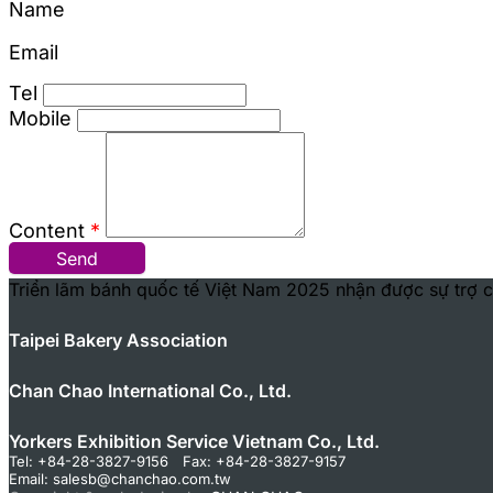
Name
Email
Tel
Mobile
Content
*
Send
Triển lãm bánh quốc tế Việt Nam 2025 nhận được sự trợ c
Taipei Bakery Association
Chan Chao International Co., Ltd.
Yorkers Exhibition Service Vietnam Co., Ltd.
Tel: +84-28-3827-9156 Fax: +84-28-3827-9157
Email:
salesb@chanchao.com.tw