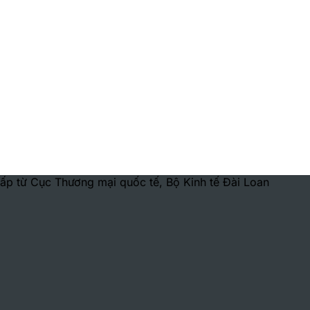
ấp từ Cục Thương mại quốc tế, Bộ Kinh tế Đài Loan