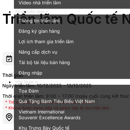
Video nhà triển lãm
Nhà triển lãm
Triển lãm Quốc tế 
Thông tin triển lãm
Đăng ký gian hàng
Lợi ích tham gia triển lãm
Nâng cấp dịch vụ
Tải bộ tài liệu bán hàng
Đăng nhập
Thời gian
Hội thảo
Ngày triển lãm:
10/12/2025 - 13/12/2025
Tọa Đàm
Thời gian triển lãm:
9:00 ~ 17:00 (ngày cuối cùng kết thúc
Quà Tặng Bánh Tiêu Biểu Việt Nam
* Trẻ em dưới 16 tuổi không được vào triển lãm.
* Không được mang dép xỏ ngón/ dép lê vào triển lãm
Vietnam International
Souvenir Excellence Awards
Khu Trưng Bày Quốc tế