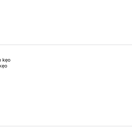
h kẹo
 kẹo