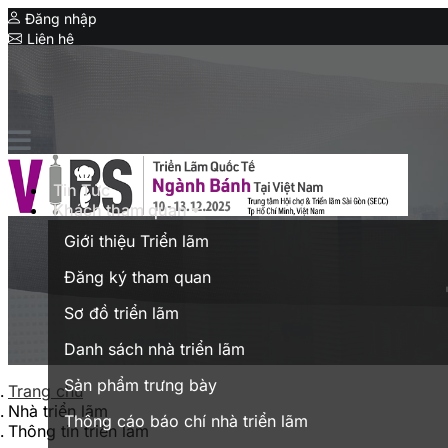
Đăng nhập
Liên hệ
Expo
Triển lãm liên quan
Taipei Int’l Bakery Show
Vietnam Expo
Tin Tức
Triển lãm thương mại tại Việt Nam
Khách tham quan
English
Giới thiệu Triển lãm
Đăng ký tham quan
Sơ đồ triển lãm
Danh sách nhà triển lãm
Sản phẩm trưng bày
Trang chủ
Nhà triển lãm
Thông cáo báo chí nhà triển lãm
Thông tin triển lãm