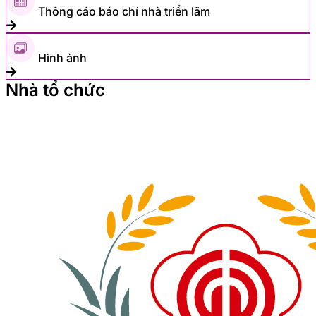
Thông cáo báo chí nhà triển lãm
Hình ảnh
Nhà tổ chức