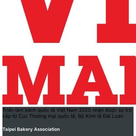
Triển lãm bánh quốc tế Việt Nam 2025 nhận được sự trợ
cấp từ Cục Thương mại quốc tế, Bộ Kinh tế Đài Loan
Taipei Bakery Association