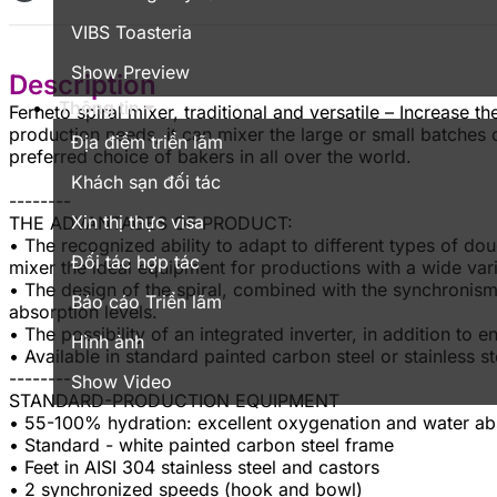
VIBS Toasteria
Show Preview
Description
Thông tin
Ferneto spiral mixer, traditional and versatile – Increase 
production needs, it can mixer the large or small batches
Địa điểm triển lãm
preferred choice of bakers in all over the world.
Khách sạn đối tác
--------
Xin thị thực visa
THE ADVANTAGES OF PRODUCT:
• The recognized ability to adapt to different types of dou
Đối tác hợp tác
mixer the ideal equipment for productions with a wide var
• The design of the spiral, combined with the synchronism
Báo cáo Triển lãm
absorption levels.
• The possibility of an integrated inverter, in addition to 
Hình ảnh
• Available in standard painted carbon steel or stainless 
--------
Show Video
STANDARD-PRODUCTION EQUIPMENT
• 55-100% hydration: excellent oxygenation and water ab
• Standard - white painted carbon steel frame
• Feet in AISI 304 stainless steel and castors
• 2 synchronized speeds (hook and bowl)