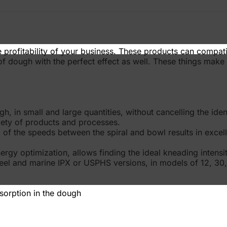
the profitability of your business. These products can compa
 of dough with the perfect effect as well. These things mak
gh, in small and large quantities, without cancelling the iden
iety of products and processes.
 of the speeds between the spiral and bowl results in exce
energy optimization, allows finding the ideal kneading intens
steel and marine IPX or USPHS versions, in models of 12, 30
sorption in the dough