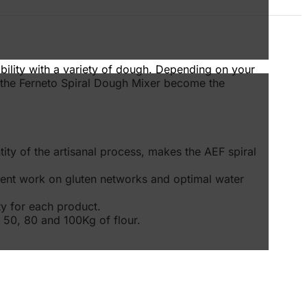
tibility with a variety of dough. Depending on your
e the Ferneto Spiral Dough Mixer become the
tity of the artisanal process, makes the AEF spiral
llent work on gluten networks and optimal water
ity for each product.
, 50, 80 and 100Kg of flour.