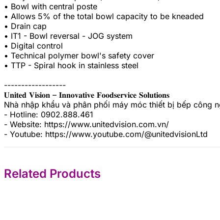
• Bowl with central poste
• Allows 5% of the total bowl capacity to be kneaded
• Drain cap
• IT1 - Bowl reversal - JOG system
• Digital control
• Technical polymer bowl's safety cover
• TTP - Spiral hook in stainless steel
------------------
𝐔𝐧𝐢𝐭𝐞𝐝 𝐕𝐢𝐬𝐢𝐨𝐧 – 𝐈𝐧𝐧𝐨𝐯𝐚𝐭𝐢𝐯𝐞 𝐅𝐨𝐨𝐝𝐬𝐞𝐫𝐯𝐢𝐜𝐞 𝐒𝐨𝐥𝐮𝐭𝐢𝐨𝐧𝐬
Nhà nhập khẩu và phân phối máy móc thiết bị bếp công 
- Hotline: 0902.888.461
- Website: https://www.unitedvision.com.vn/
- Youtube: https://www.youtube.com/@unitedvisionLtd
Related Products