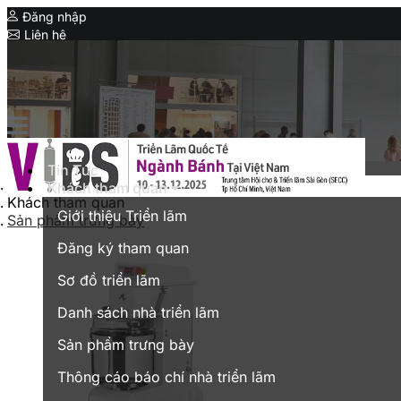
Đăng nhập
Liên hệ
Expo
Triển lãm liên quan
Taipei Int’l Bakery Show
Vietnam Expo
Tin Tức
Triển lãm thương mại tại Việt Nam
Trang chủ
Khách tham quan
Khách tham quan
English
Giới thiệu Triển lãm
Sản phẩm trưng bày
Đăng ký tham quan
Sơ đồ triển lãm
Danh sách nhà triển lãm
Sản phẩm trưng bày
Thông cáo báo chí nhà triển lãm