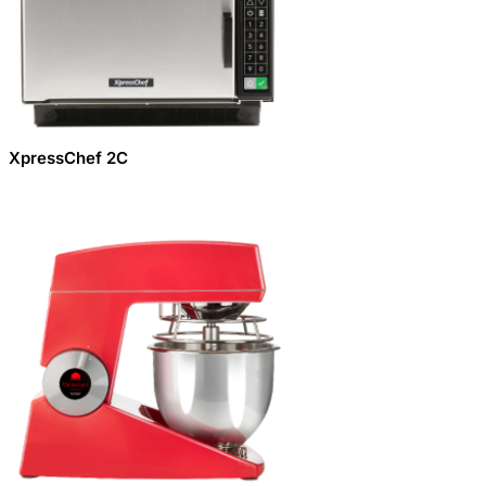
XpressChef 2C