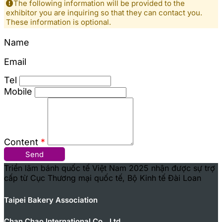
The following information will be provided to the
exhibitor you are inquiring so that they can contact you.
These information is optional.
Name
Email
Tel
Mobile
Content
*
Send
Triển lãm bánh quốc tế Việt Nam 2025 nhận được sự trợ
cấp từ Cục Thương mại quốc tế, Bộ Kinh tế Đài Loan
Taipei Bakery Association
Chan Chao International Co., Ltd.