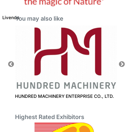
Livendo
You may also like
STOCK
HUNDRED MACHINERY ENTERPRISE CO., LTD.
CHUAN
Highest Rated Exhibitors